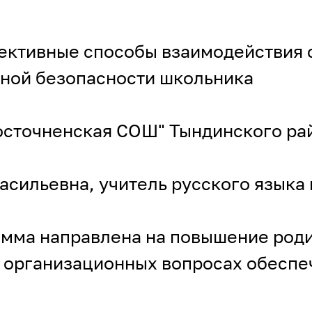
ктивные способы взаимодействия с
ной безопасности школьника
сточненская СОШ" Тындинского рай
сильевна, учитель русского языка 
мма направлена на повышение роди
и организационных вопросах обесп