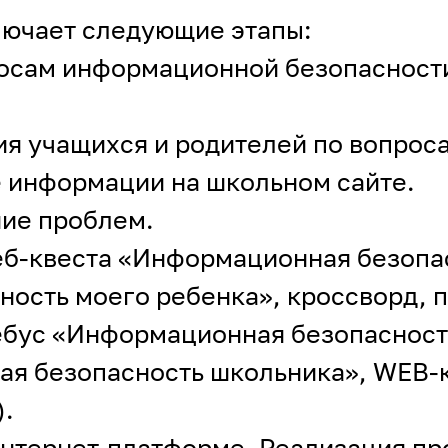
лючает следующие этапы:
просам информационной безопасност
ия учащихся и родителей по вопро
 информации на школьном сайте.
ние проблем.
еб-квеста «Информационная безопас
ость моего ребенка», кроссворд, 
ебус «Информационная безопасность
я безопасность школьника», WEB-
).
Интернет-платформе. Реализация пр