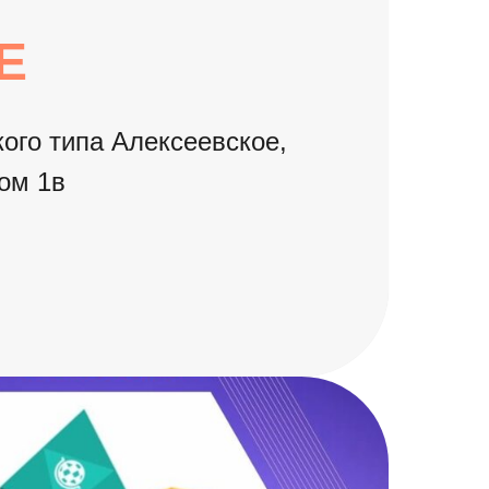
Е
кого типа Алексеевское,
дом 1в