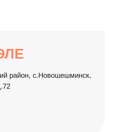
ЭЛЕ
й район, с.Новошешминск,
д.72