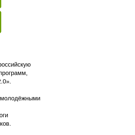
российскую
программ,
.0».
с молодёжными
м
оги
ков.