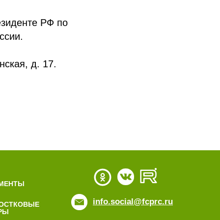
езиденте РФ по
ссии.
ская, д. 17.
МЕНТЫ
info.social@fcprc.ru
ОСТКОВЫЕ
РЫ