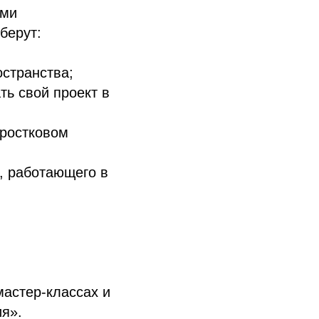
ими
берут:
остранства;
ть свой проект в
дростковом
, работающего в
мастер-классах и
ия».