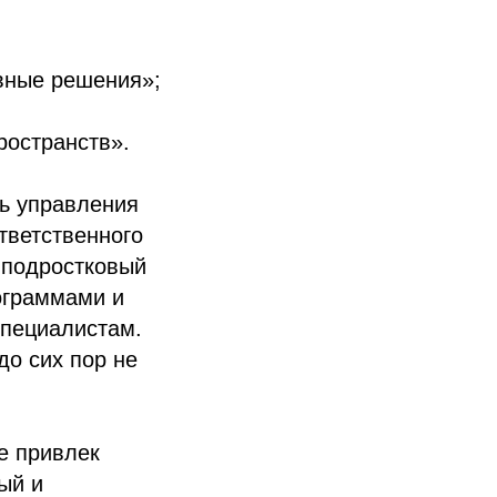
вные решения»;
ространств».
ь управления
тветственного
 подростковый
ограммами и
специалистам.
до сих пор не
е привлек
ый и