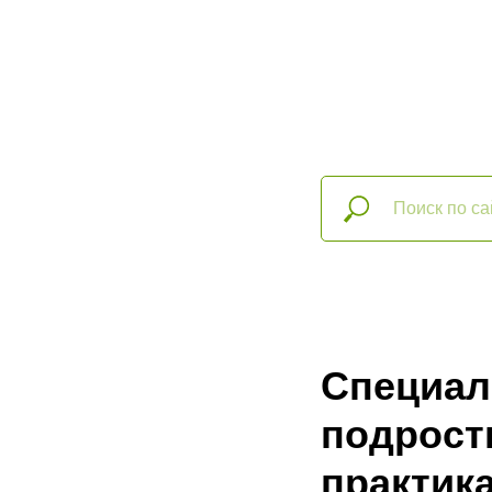
Специал
подрост
практик