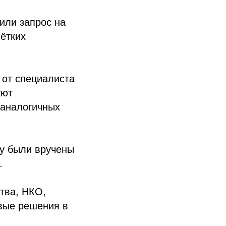
или запрос на
чётких
 от специалиста
уют
 аналогичных
у были вручены
.
тва, НКО,
ивые решения в