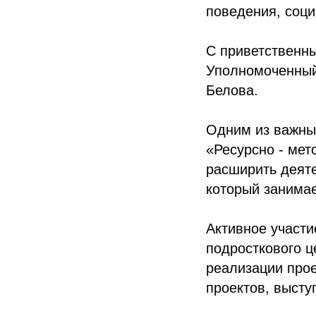
поведения, соци
С приветственны
Уполномоченный
Белова.
Одним из важны
«Ресурсно - мет
расширить деяте
который занимае
Активное участ
подросткового ц
реализации прое
проектов, высту