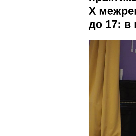
X межре
до 17: в