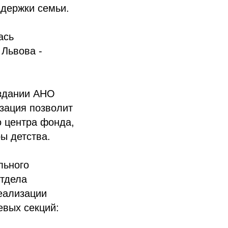
ддержки семьи.
ась
Львова -
оздании АНО
изация позволит
о центра фонда,
ы детства.
льного
отдела
еализации
евых секций: