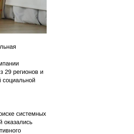
альная
мпании
з 29 регионов и
й социальной
оиске системных
й оказались
тивного